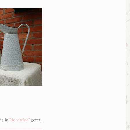
es in
"de vitrine"
gezet...