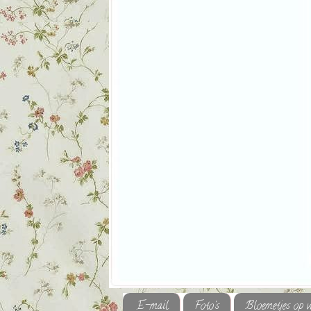
E-mail
Foto's
Bloemetjes op 