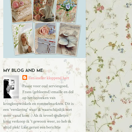
MY BLOG AND ME:
Een sneller kloppend hart
Passie voor oud serviesgoed,
Frans (gebloemd) emaille en dol
op het bezoeken van
kringloopwinkels en rommelmarkten. Dit is
een 'verslaving' waar ik waarschijnlijk niet
meer vanaf kom :) Als ik teveel spulletjes
krijg verkoop ik 't gewoon weer, zo heb ik
altijd plek! Laat gerust een berichtje