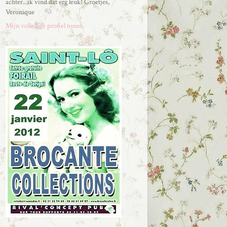
achter...ik vind dat erg leuk! Groetjes,
Veronique
Mijn volledige profiel tonen