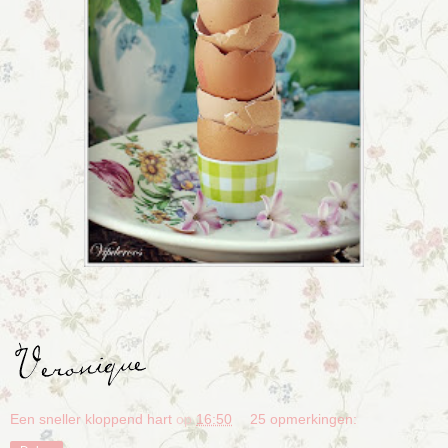
Een sneller kloppend hart
op
16:50
25 opmerkingen: